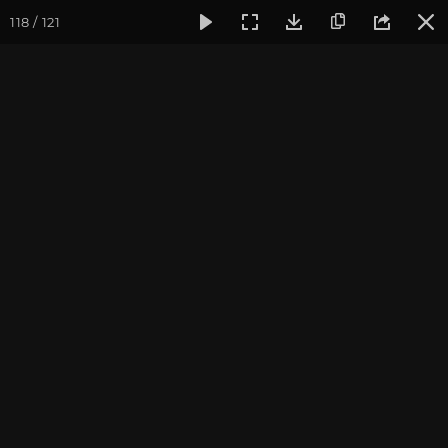
118 / 121
Фотогалерея
Фото йога-туров
Кавказ
Кавказ 2023. 
Кавказ 2023. Архыз
Пройти курс и
стать преподавателем йоги
.