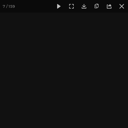
7 / 159
Фотогалерея
Фото йога-туров
Кавказ
Кавказ 2023. 
Кавказ 2023. Домбай
Пройти курс и
стать преподавателем йоги
.