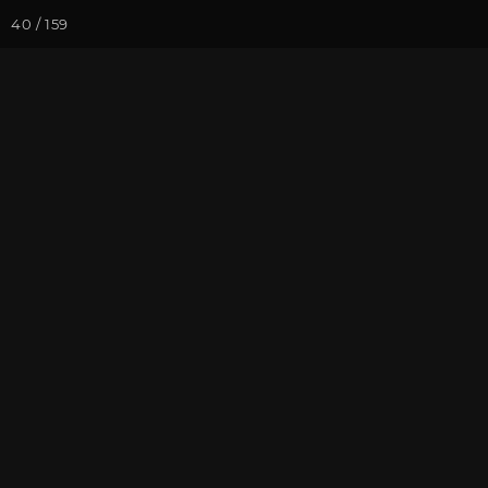
40 / 159
Йога-курсы
Йога-
Фотогалерея
Фото йога-туро
Кавказ 2023.
На почту
Избранное
П
Пройти курс и
стать препод