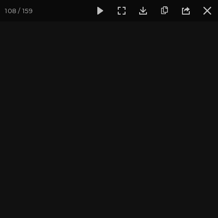
108 / 159
Фотогалерея
Фото йога-туров
Кавказ
Кавказ 2023. 
Кавказ 2023. Домбай
Пройти курс и
стать преподавателем йоги
.