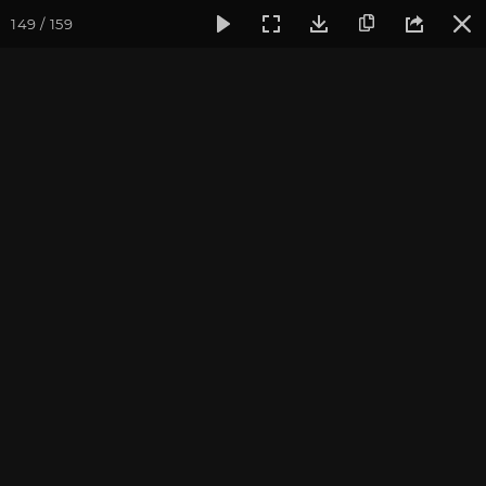
149 / 159
Фотогалерея
Фото йога-туров
Кавказ
Кавказ 2023. 
Кавказ 2023. Домбай
Пройти курс и
стать преподавателем йоги
.