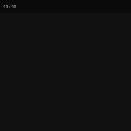
45 / 65
Йога-курсы
Йога-
Фотогалерея
Встречи друзей
Март 2024. С
Москве
На почту
Избранное
П