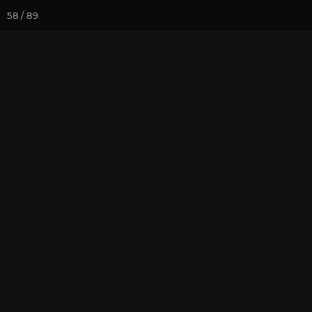
58 / 89
Йога-курсы
Йога-
Фотогалерея
Встречи друзей
Апрель 2024.
На почту
Избранное
П
фотографии и обработка от 