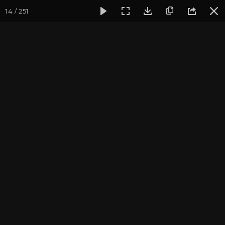
14 / 251
Фотогалерея
Погружение в тишину
Май 2024, Випасса
Май 2024, Випассана
«Погружение в тишину»
с Андреем Верба
фотограф Владимир Васильев