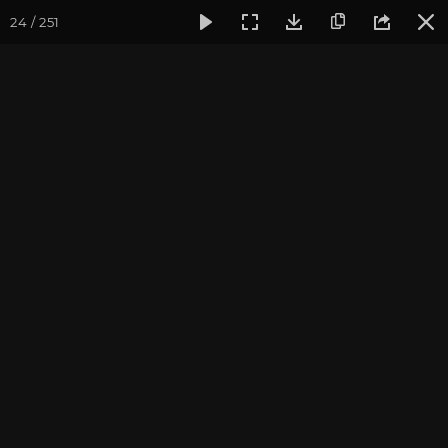
24 / 251
Фотогалерея
Погружение в тишину
Май 2024, Випасса
Май 2024, Випассана
«Погружение в тишину»
с Андреем Верба
фотограф Владимир Васильев