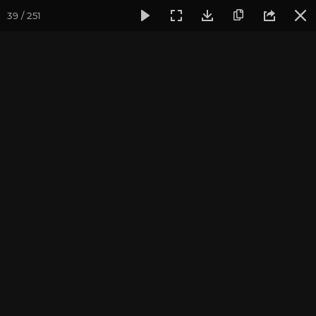
39 / 251
Фотогалерея
Погружение в тишину
Май 2024, Випасса
Май 2024, Випассана
«Погружение в тишину»
с Андреем Верба
фотограф Владимир Васильев