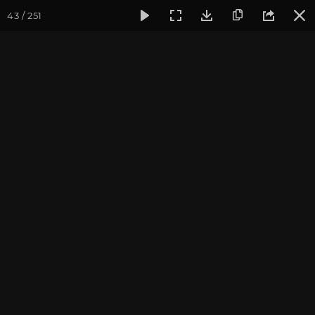
43 / 251
Фотогалерея
Погружение в тишину
Май 2024, Випасса
Май 2024, Випассана
«Погружение в тишину»
с Андреем Верба
фотограф Владимир Васильев