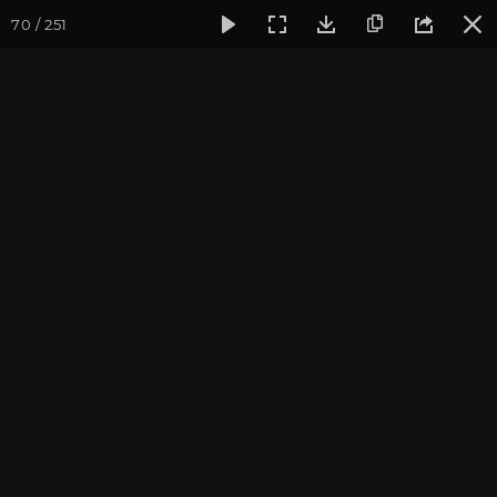
70 / 251
Фотогалерея
Погружение в тишину
Май 2024, Випасса
Май 2024, Випассана
«Погружение в тишину»
с Андреем Верба
фотограф Владимир Васильев