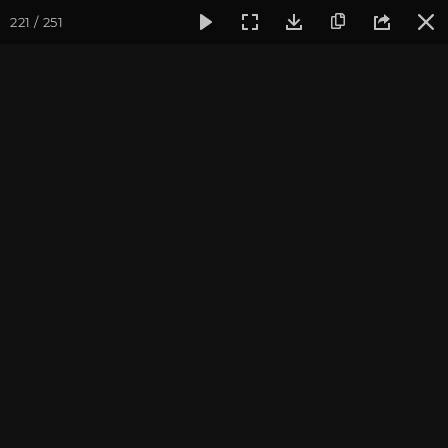
221 / 251
Фотогалерея
Погружение в тишину
Май 2024, Випасса
Май 2024, Випассана
«Погружение в тишину»
с Андреем Верба
фотограф Владимир Васильев