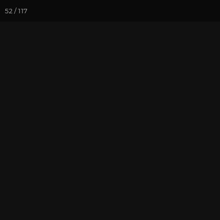
52 / 117
Йога-курсы
Йога-
Фотогалерея
Погружение в 
Май 2024, Ви
Андреем Вер
На почту
Избранное
П