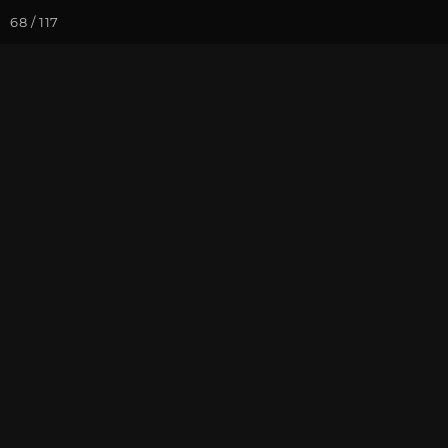
68 / 117
Йога-курсы
Йога-
Фотогалерея
Погружение в 
Май 2024, Ви
Андреем Вер
На почту
Избранное
П