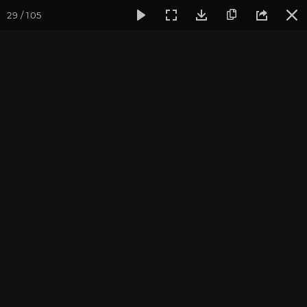
29 / 105
Фотогалерея
Фото йога-туров
Индия
Йога-тур «Пра
Обзор всего путешествия