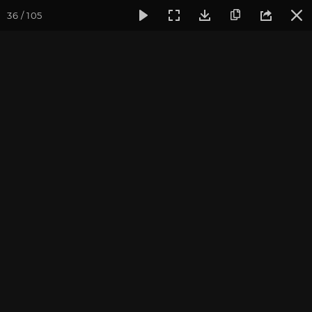
36 / 105
Фотогалерея
Фото йога-туров
Индия
Йога-тур «Пра
Обзор всего путешествия