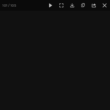
101 / 105
Фотогалерея
Фото йога-туров
Индия
Йога-тур «Пра
Обзор всего путешествия