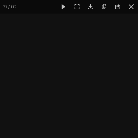
31 / 112
Фотогалерея
Фото йога-туров
Индия
Йога-тур «Пра
Дополнительные
материалы