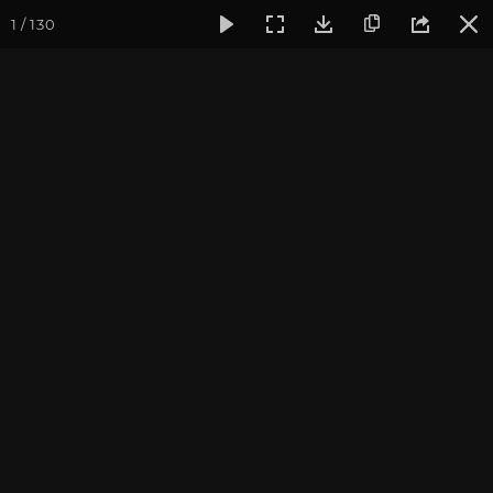
1 / 130
Фотогалерея
Йога-лагерь «Аура»
Йога-лагерь «Аура» 2
Йога-лагерь «Аура» 2024