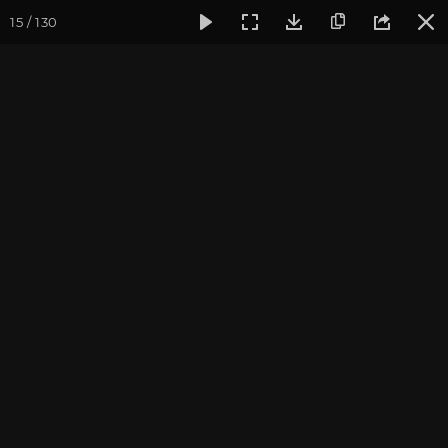
15 / 130
Фотогалерея
Йога-лагерь «Аура»
Йога-лагерь «Аура» 2
Йога-лагерь «Аура» 2024