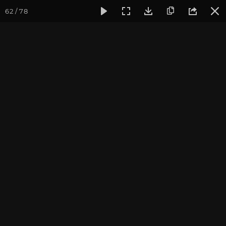
62 / 78
Фотогалерея
Фото йога-туров
Тибет
Тибет в лицах 
Тибет в лицах 2024. Часть
1. Цетанг, Самье