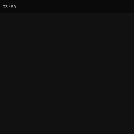
33 / 58
Йога-курсы
Йога-
Фотогалерея
Встречи друзей
Декабрь 2024
в Москве
На почту
Избранное
П