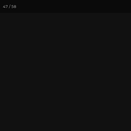
47 / 58
Йога-курсы
Йога-
Фотогалерея
Встречи друзей
Декабрь 2024
в Москве
На почту
Избранное
П