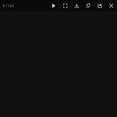
9 / 120
Фотогалерея
Фото йога-туров
Тибет
Тибет в лицах 
Тибет в лицах 2024. Часть
2. Ганден, Джоканг, Драг
Йерпа