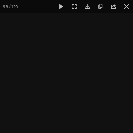
98 / 120
Фотогалерея
Фото йога-туров
Тибет
Тибет в лицах 
Тибет в лицах 2024. Часть
2. Ганден, Джоканг, Драг
Йерпа