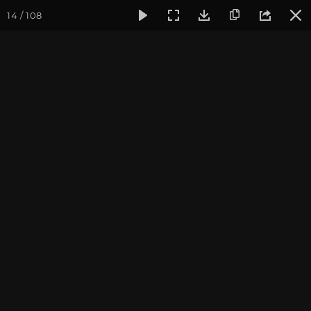
14 / 108
Фотогалерея
Фото йога-туров
Тибет
Тибет в лицах 
Тибет в лицах 2024. Часть
3. Ташилунпо и Крийонг