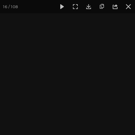
16 / 108
Фотогалерея
Фото йога-туров
Тибет
Тибет в лицах 
Тибет в лицах 2024. Часть
3. Ташилунпо и Крийонг