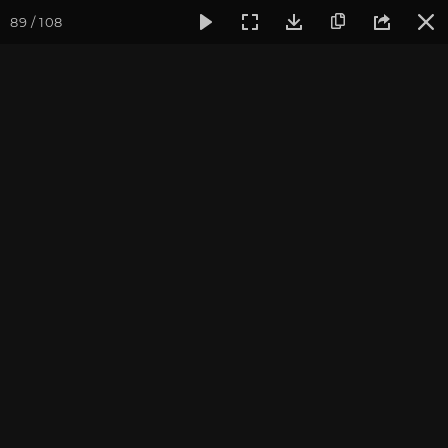
89 / 108
Фотогалерея
Фото йога-туров
Тибет
Тибет в лицах 
Тибет в лицах 2024. Часть
3. Ташилунпо и Крийонг