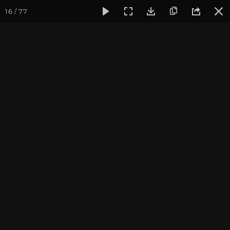
16 / 77
Фотогалерея
Фото йога-туров
Тибет
Тибет в лицах 
Тибет в лицах 2024. Часть
4. Манасаровар