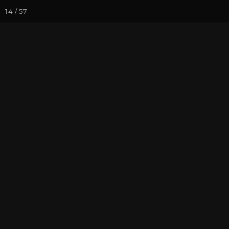
14 / 57
Йога-курсы
Йога-
Фотогалерея
Встречи друзей
Март 2025. С
Москве
На почту
Избранное
П