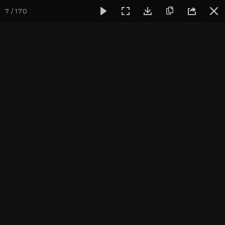
7 / 170
Фотогалерея
Фото йога-туров
Индия
Йога-тур «Пра
Обзор всего тура
Присоединиться к туру
Йога-тур в Индию «Практика в
местах Будды»