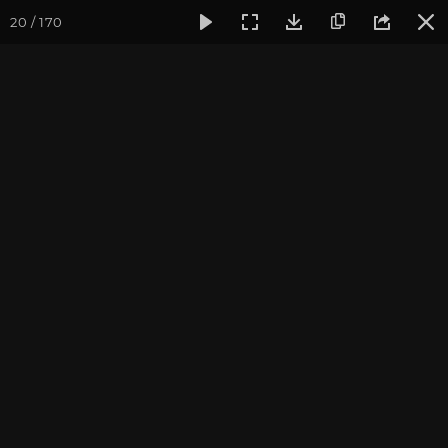
20 / 170
Фотогалерея
Фото йога-туров
Индия
Йога-тур «Пра
Обзор всего тура
Присоединиться к туру
Йога-тур в Индию «Практика в
местах Будды»