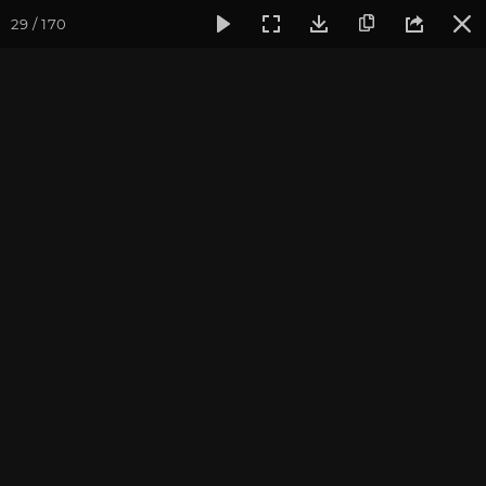
29 / 170
Фотогалерея
Фото йога-туров
Индия
Йога-тур «Пра
Обзор всего тура
Присоединиться к туру
Йога-тур в Индию «Практика в
местах Будды»