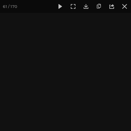
61 / 170
Фотогалерея
Фото йога-туров
Индия
Йога-тур «Пра
Обзор всего тура
Присоединиться к туру
Йога-тур в Индию «Практика в
местах Будды»