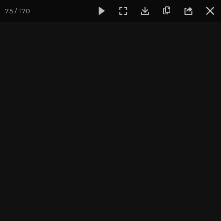
75 / 170
Фотогалерея
Фото йога-туров
Индия
Йога-тур «Пра
Обзор всего тура
Присоединиться к туру
Йога-тур в Индию «Практика в
местах Будды»