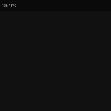
158 / 170
Йога-курсы
Йога-
Фотогалерея
Фото йога-туро
Обзор всего 
На почту
Избранное
П
Присоединиться к туру
Йог