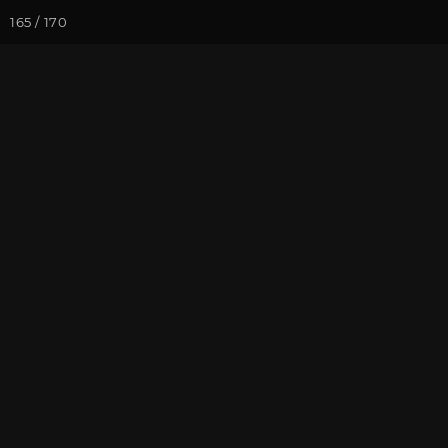
165 / 170
Йога-курсы
Йога-
Фотогалерея
Фото йога-туро
Обзор всего 
На почту
Избранное
П
Присоединиться к туру
Йог