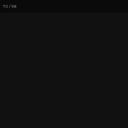
70 / 98
Йога-курсы
Йога-
Фотогалерея
Фото йога-туро
Тибет в лицах
На почту
Избранное
П