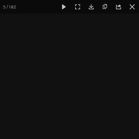
5 / 182
Фотогалерея
Фото йога-туров
Кавказ
Кавказ 2024
Кавказ 2024. Йога-тур в
Архыз. Часть 3