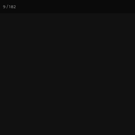
9 / 182
Йога-курсы
Йога-
Фотогалерея
Фото йога-туро
Кавказ 2024. 
На почту
Избранное
П