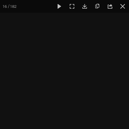
16 / 182
Фотогалерея
Фото йога-туров
Кавказ
Кавказ 2024
Кавказ 2024. Йога-тур в
Архыз. Часть 3