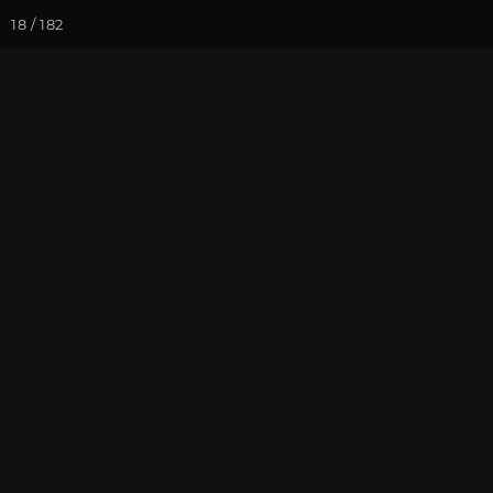
18 / 182
Йога-курсы
Йога-
Фотогалерея
Фото йога-туро
Кавказ 2024. 
На почту
Избранное
П