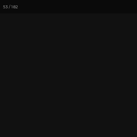
53 / 182
Йога-курсы
Йога-
Фотогалерея
Фото йога-туро
Кавказ 2024. 
На почту
Избранное
П