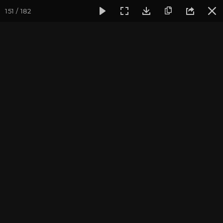
151 / 182
Фотогалерея
Фото йога-туров
Кавказ
Кавказ 2024
Кавказ 2024. Йога-тур в
Архыз. Часть 3