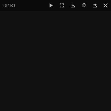
45 / 108
Фотогалерея
Фото йога-туров
Индия
Йога-тур «Пра
Сарнатх. Варанаси.
Бодхгая. Пещера
Махакала
Присоединиться к туру
Йога-тур в Индию «Практика в
местах Будды»