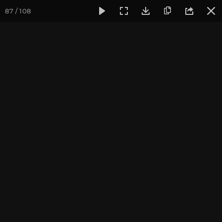
87 / 108
Фотогалерея
Фото йога-туров
Индия
Йога-тур «Пра
Сарнатх. Варанаси.
Бодхгая. Пещера
Махакала
Присоединиться к туру
Йога-тур в Индию «Практика в
местах Будды»