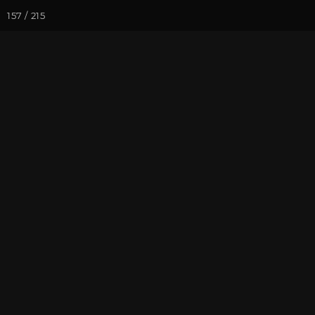
157 / 215
Йога-курсы
Йога-
Фотогалерея
Встречи друзей
Май 2025. Вс
«Аура»
На почту
Избранное
П