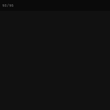
93 / 95
Йога-курсы
Йога-
Фотогалерея
Фото йога-туро
Тринкомали 
На почту
Избранное
П