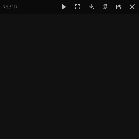
79 / 111
Фотогалерея
Фото йога-туров
Индия
Йога-тур «Пра
Гридхракута. Бодхгая
Присоединиться к туру
Йога-тур в Индию «Практика в
местах Будды»